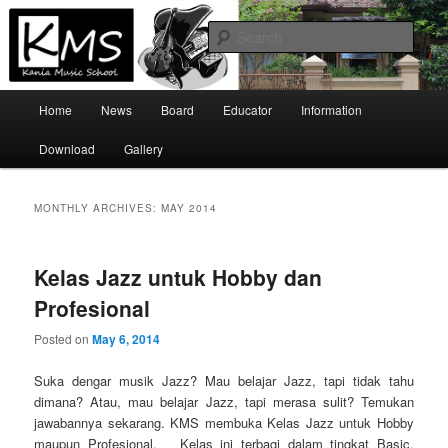
Skip
Skip
Official Site
to
to
Sear
primary
secondary
content
content
Kania Music School
Main
Home
News
Board
Educator
Information
menu
Download
Gallery
MONTHLY ARCHIVES:
MAY 2014
Kelas Jazz untuk Hobby dan
Profesional
Posted on
May 6, 2014
Suka dengar musik Jazz? Mau belajar Jazz, tapi tidak tahu
dimana? Atau, mau belajar Jazz, tapi merasa sulit? Temukan
jawabannya sekarang. KMS membuka Kelas Jazz untuk Hobby
maupun Profesional. Kelas ini terbagi dalam tingkat Basic,