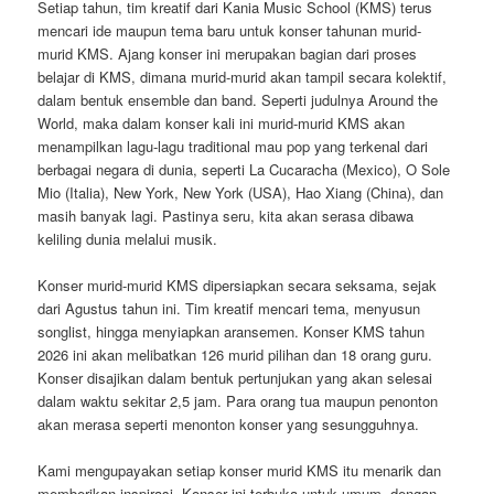
Setiap tahun, tim kreatif dari Kania Music School (KMS) terus
mencari ide maupun tema baru untuk konser tahunan murid-
murid KMS. Ajang konser ini merupakan bagian dari proses
belajar di KMS, dimana murid-murid akan tampil secara kolektif,
dalam bentuk ensemble dan band. Seperti judulnya Around the
World, maka dalam konser kali ini murid-murid KMS akan
menampilkan lagu-lagu traditional mau pop yang terkenal dari
berbagai negara di dunia, seperti La Cucaracha (Mexico), O Sole
Mio (Italia), New York, New York (USA), Hao Xiang (China), dan
masih banyak lagi. Pastinya seru, kita akan serasa dibawa
keliling dunia melalui musik.
Konser murid-murid KMS dipersiapkan secara seksama, sejak
dari Agustus tahun ini. Tim kreatif mencari tema, menyusun
songlist, hingga menyiapkan aransemen. Konser KMS tahun
2026 ini akan melibatkan 126 murid pilihan dan 18 orang guru.
Konser disajikan dalam bentuk pertunjukan yang akan selesai
dalam waktu sekitar 2,5 jam. Para orang tua maupun penonton
akan merasa seperti menonton konser yang sesungguhnya.
Kami mengupayakan setiap konser murid KMS itu menarik dan
memberikan inspirasi. Konser ini terbuka untuk umum, dengan