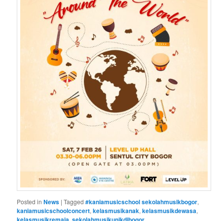
Posted in
News
|
Tagged
#kaniamusicschool sekolahmusikbogor
,
kaniamusicschoolconcert
,
kelasmusikanak
,
kelasmusikdewasa
,
kelasmusikremaja
,
sekolahmusikunikdibogor