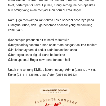
tiket, bertempat di Level Up Hall, ruang serbaguna berkapasitas
650 orang yang akan menjadi ikon baru di kota Bogor.
Kami juga menyampaikan terima kasih sebesar-besarnya pada
Orangtua/Murid, dan juga beberapa sponsor yang mendukung
kami, yaitu
@sehataqua produsen air mineral terkemuka
@mayapadaeyecentre rumah sakit mata dengan fasilitas modern
@latikabeautycare.id peduli pada kecantikan anda
@fort.digitalpiano digital piano berkualitas
@levelupsentul Bogor new trend function hall
Untuk info tentang KMS, silakan hubungi Admin (08811707454),
Kania (0811 1113649), atau Victor (0856 8339833).