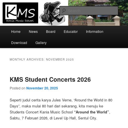
Skip
Skip
Official Site
to
to
Sear
primary
secondary
content
content
Kania Music School
Main
Home
News
Board
Educator
Information
menu
Download
Gallery
MONTHLY ARCHIVES:
NOVEMBER 2025
KMS Student Concerts 2026
Posted on
November 20, 2025
Seperti judul cerita karya Jules Verne, “Around the World in 80
Days”, maka mulai 80 hari dari sekarang, kita menuju ke
Students Concert Kania Music School
“Around the World”
,
Sabtu, 7 Februari 2026, di Level Up Hall, Sentul City.