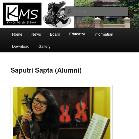
Skip
Official Site
to
Sear
primary
content
Kania Music School
Main
Educator
Home
News
Board
Information
menu
Download
Gallery
Saputri Sapta (Alumni)