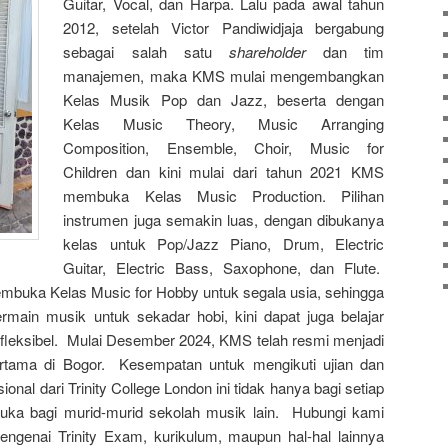
Guitar, Vocal, dan Harpa. Lalu pada awal tahun
2012, setelah Victor Pandiwidjaja bergabung
sebagai salah satu
shareholder
dan tim
manajemen, maka KMS mulai mengembangkan
Kelas Musik Pop dan Jazz, beserta dengan
Kelas Music Theory, Music Arranging
Composition, Ensemble, Choir, Music for
Children dan kini mulai dari tahun 2021 KMS
membuka Kelas Music Production. Pilihan
instrumen juga semakin luas, dengan dibukanya
kelas untuk Pop/Jazz Piano, Drum, Electric
Guitar, Electric Bass, Saxophone, dan Flute.
buka Kelas Music for Hobby untuk segala usia, sehingga
ermain musik untuk sekadar hobi, kini dapat juga belajar
 fleksibel. Mulai Desember 2024, KMS telah resmi menjadi
rtama di Bogor. Kesempatan untuk mengikuti ujian dan
ional dari Trinity College London ini tidak hanya bagi setiap
uka bagi murid-murid sekolah musik lain. Hubungi kami
mengenai Trinity Exam, kurikulum, maupun hal-hal lainnya