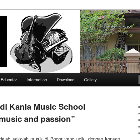
School
Educator
Information
Download
Gallery
di Kania Music School
music and passion”
alah sekolah musik di Bogor yang unik, dengan konsep