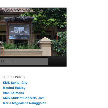
Search
RECENT POSTS
KMS Sentul City
Maulud Habiby
Irfan Salmons
KMS Student Concerts 2026
Maria Magdalena Nainggolan