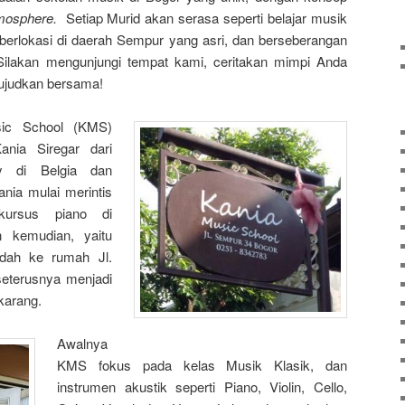
mosphere.
Setiap Murid akan serasa seperti belajar musik
berlokasi di daerah Sempur yang asri, dan berseberangan
ilakan mengunjungi tempat kami, ceritakan mimpi Anda
 wujudkan bersama!
sic School (KMS)
ania Siregar dari
y di Belgia dan
nia mulai merintis
rsus piano di
n kemudian, yaitu
ndah ke rumah Jl.
eterusnya menjadi
karang.
Awalnya
KMS fokus pada kelas Musik Klasik, dan
instrumen akustik seperti Piano, Violin, Cello,