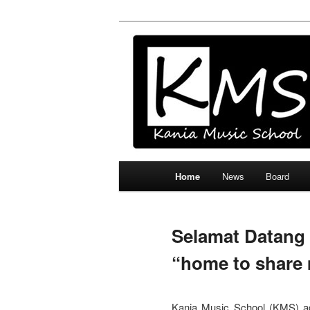
Skip
Official Site
to
primary
Kania Music 
content
Main
Home
News
Board
menu
Selamat Datang 
“home to share 
Kania Music School (KMS) ad