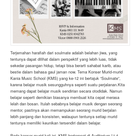
Terjemahan harafiah dari soulmate adalah belahan jiwa, yang
tentunya dapat dilihat dalam perspektif yang lebih luas, tidak
sekedar pasangan hidup, tetapi bisa berarti sahabat karib, atau
bestie dalam bahasa gaul jaman now. Tema Konser Murid-murid
Kania Music School (KMS) yang ke-12 ini bertajuk “Soulmate”,
karena belajar musik sesungguhnya seperti suatu perjalanan.Kita
memang dapat belajar musik sendirian secara otodidak. Namun
belajar seperti demikian biasanya membuat kita cepat merasa
lelah dan bosan. Itulah sebabnya belajar musik dengan seorang
mentor, pastinya akan memampukan seorang murid berjalan
lebih panjang dan konsisten, walaupun tentunya setiap murid
tentunya memiliki keunikan tersendiri dalam belajar.
Pada konser murid kali ini, KMS bertempat di Auditorium Lt.4