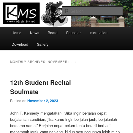
Skip
Skip
Official Site
to
to
Sear
primary
secondary
content
content
Kania Music School
Main
Home
News
Board
Educator
Information
menu
Download
Gallery
MONTHLY ARCHIVES:
NOVEMBER 2023
12th Student Recital
Soulmate
Posted on
November 2, 2023
John F. Kennedy mengatakan, ”Jika ingin berjalan cepat
berjalanlah sendirian, jika kamu ingin berjalan jauh, berjalanlah
bersama-sama.” Berjalan cepat belum tentu berarti berhasil
menempuh jarak yang panjang. Hidup sesungguhnya lebih mirip